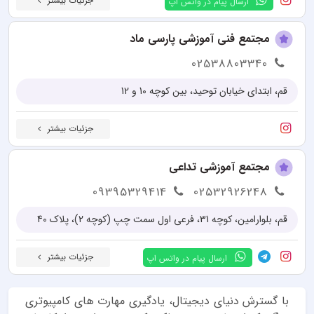
جزئیات بیشتر
ارسال پیام در واتس اپ
مجتمع فنی آموزشی پارسی ماد
02538803340
قم، ابتدای خیابان توحید، بین کوچه 10 و 12
جزئیات بیشتر
مجتمع آموزشی تداعی
09395329414
02532926248
قم، بلوارامین، کوچه 31، فرعی اول سمت چپ (کوچه 2)، پلاک 40
جزئیات بیشتر
ارسال پیام در واتس اپ
با گسترش دنیای دیجیتال، یادگیری مهارت های کامپیوتری