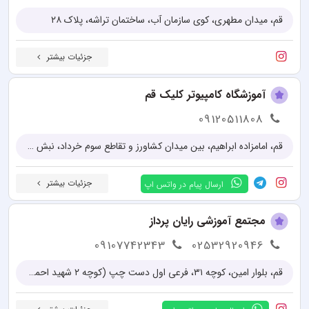
قم، میدان مطهری، کوی سازمان آب، ساختمان تراشه، پلاک ۲۸
جزئیات بیشتر
آموزشگاه کامپیوتر کلیک قم
09120511808
قم، امامزاده ابراهیم، بین میدان کشاورز و‌ تقاطع سوم خرداد، نبش کوچه ۶۶ جنب مسجد
جزئیات بیشتر
ارسال پیام در واتس اپ
مجتمع آموزشی رایان پرداز
09107742343
02532920946
قم، بلوار امین، کوچه ۳۱، فرعی اول دست چپ (کوچه ۲ شهید احمدی)، پلاک 40