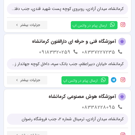
کرمانشاه، ميدان آزادی، روبروی کوچه پست شهید قندی، جنب دفتر خدماتی، همراه اول آزادی، مجتمع نور، طبقه2 ، واحد 6
جزئیات بیشتر
ارسال پیام در واتس اپ
آموزشگاه فنی و حرفه ای دارالفنون کرمانشاه
09183320259
08337227235
کرمانشاه، خیابان دبیراعظم، جنب بانک سپه، داخل کوچه جهاندار زرافشانی (دبیراعظم)
جزئیات بیشتر
ارسال پیام در واتس اپ
آموزشگاه هوش مصنوعی کرمانشاه
08338228095
کرمانشاه، میدان آزادی، ترمینال شماره 2، جنب فروشگاه رضوان