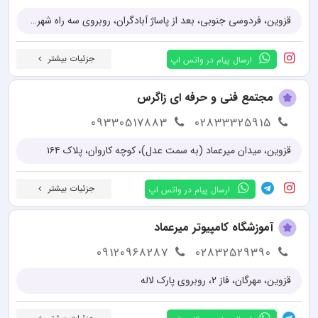
قزوین، فردوسی جنوبی، بعد از پاساژ آبادگران، روبروی سه راه شهرداری، جنب بانک صادرات
جزئیات بیشتر
ارسال پیام در واتس اپ
مجتمع فنی و حرفه ای زاگرس
09330517883
02833325915
قزوین، میدان میرعماد (به سمت عدل)، کوچه کاروان، پلاک ۱۶۴
جزئیات بیشتر
ارسال پیام در واتس اپ
آموزشگاه کامپیوتر میرعماد
09120968287
02832529390
قزوین، مهرگان، فاز 2، روبروی پارک لاله