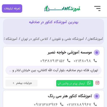
تعرفه تبلیغات
بهترین آموزشگاه کنکور در صادقیه
آموزشگاهان
آموزشگاه علمی و تقویتی
کلاس کنکور در تهران
آموزشگاه کنکو
موسسه آموزشی خواجه نصیر
09387914152
02148098
تهران، فلکه دوم صادقیه، بلوار آیت الله کاشانی، بین خیابان اباذر و خیابان مهران، پلاک 69، طبقه 3، واحد 12
جزئیات بیشتر
ارسال پیام در واتس اپ
آموزشگاه کنکور هنر سی رنگ
09121383926
02122889967