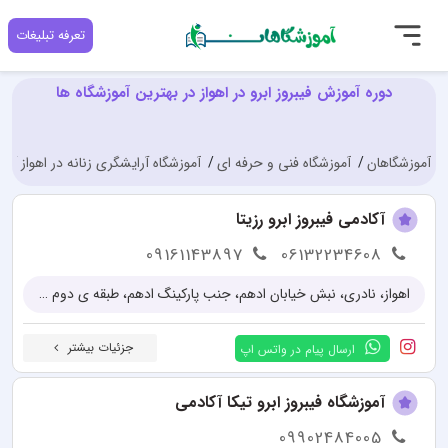
تعرفه تبلیغات
دوره آموزش فیبروز ابرو در اهواز در بهترین آموزشگاه ها
آموزشگاهان
آموزشگاه فنی و حرفه ای
آموزشگاه آرایشگری زنانه در اهواز
د
آکادمی فیبروز ابرو رزیتا
09161143897
06132234608
اهواز، نادری، نبش خیابان ادهم، جنب پارکینگ ادهم، طبقه ی دوم پاساژ شفیعی نژاد
جزئیات بیشتر
ارسال پیام در واتس اپ
آموزشگاه فیبروز ابرو تیکا آکادمی
09902484005