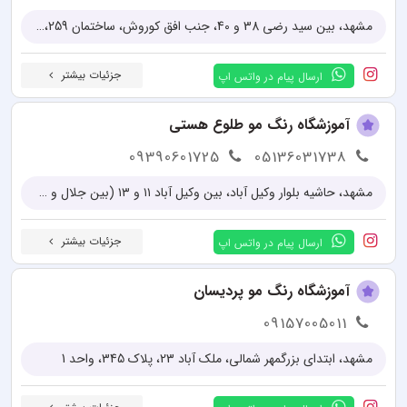
مشهد، بین سید رضی 38 و 40، جنب افق کوروش، ساختمان 259، (ساختمان اداری کیانپارس)
جزئیات بیشتر
ارسال پیام در واتس اپ
آموزشگاه رنگ مو طلوع هستی
09390601725
05136031738
مشهد، حاشیه بلوار وکیل آباد، بین وکیل آباد ۱۱ و ۱۳ (بین جلال و سروش)، جنب لوازم خانگی اسنوا، پلاک ۱۲۳
جزئیات بیشتر
ارسال پیام در واتس اپ
آموزشگاه رنگ مو پردیسان
09157005011
مشهد، ابتدای بزرگمهر شمالی، ملک آباد 23، پلاک 345، واحد 1