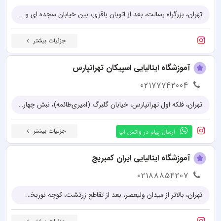
تهران، بزرگراه رسالت، بعد از اتوبان باقری، بین خیابان سجده ای و اخوت، جنب متروی تهرانپارس
جزئیات بیشتر
آموزشگاه ایتالیایی اسپیکان تهرانپارس
02177742004
تهران، فلکه اول تهرانپارس، خیابان گلبرگ (امیری‌طائمه)، نبش چهارراه کیخسروی، پلاک38
جزئیات بیشتر
ارسال پیام در واتس اپ
آموزشگاه ایتالیایی ایران کمبریج
02188854207
تهران، بالاتر از میدان ولیعصر، بعد از تقاطع زرتشت، کوچه نوربخش، پلاک 27