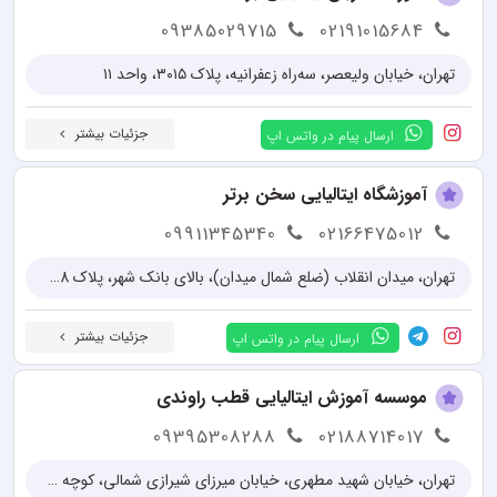
09385029715
02191015684
تهران، خیابان ولیعصر، سه‌راه زعفرانیه، پلاک ۳۰۱۵، واحد ۱۱
جزئیات بیشتر
ارسال پیام در واتس اپ
آموزشگاه ایتالیایی سخن برتر
09911345340
02166475012
تهران، میدان انقلاب (ضلع شمال میدان)، بالای بانک شهر، پلاک 48، واحد 5
جزئیات بیشتر
ارسال پیام در واتس اپ
موسسه آموزش ایتالیایی قطب راوندی
09395308288
02188714017
تهران، خیابان شهید مطهری، خیابان میرزای شیرازی شمالی، کوچه عرفان، پلاک 4