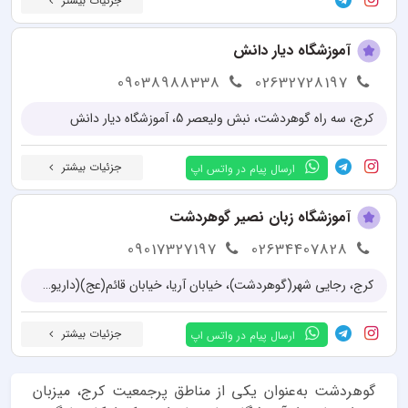
جزئیات بیشتر
آموزشگاه دیار دانش
09038988338
02632728197
کرج، سه راه گوهردشت، نبش ولیعصر 5، آموزشگاه دیار دانش
جزئیات بیشتر
ارسال پیام در واتس اپ
آموزشگاه زبان نصیر گوهردشت
09017327197
02634407828
کرج، رجایی شهر(گوهردشت)، خیابان آریا، خیابان قائم(عج)(داریوش)، پلاک44، طبقه 2
جزئیات بیشتر
ارسال پیام در واتس اپ
گوهردشت به‌عنوان یکی از مناطق پرجمعیت کرج، میزبان