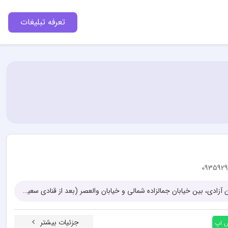
تعرفه تبلیغات
093592
تهران، میدان انقلاب، ابتدای خیابان آزادی، بین خیابان جمالزاده شمالی و خیابان والعصر (بعد از قنادی سعید)، بن بست یاراحمدی، بن بست لاله، پلاک 2، طبقه اول
جزئیات بیشتر
س اپ