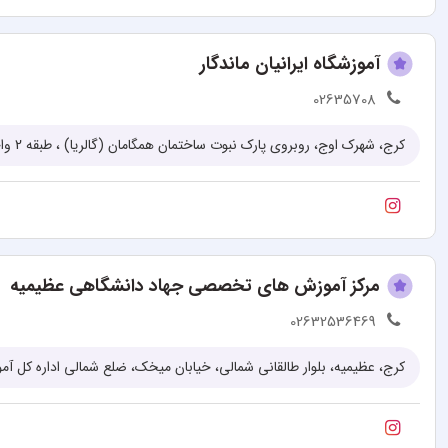
آموزشگاه ایرانیان ماندگار
02635708
کرج، شهرک اوج، روبروی پارک نبوت ساختمان همگامان (گالریا) ، طبقه 2 واحد 40 و 43
مرکز آموزش های تخصصی جهاد دانشگاهی عظیمیه
02632536469