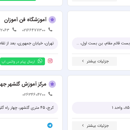
آموزشگاه فن آموزان
32063
02166477300
تهران، میدان انقلاب، ابتدای خیابان آزادی، نرسیده به جمالزاده شمالی، بن بست قائم مقام، بن بست اول، پلاک 37، ساختمان تهران پایتخت
تهران، خیابان جمهوری، بعد از تقاطع و
جزئیات بیشتر
ارسال پیام در واتس اپ
مرکز آموزش گلشهر جهاد
02634604200
کرج، 45 متری گلشهر، چهار راه گلزار، نبش گلزار شرقی، روبروی بانک ملت
جزئیات بیشتر