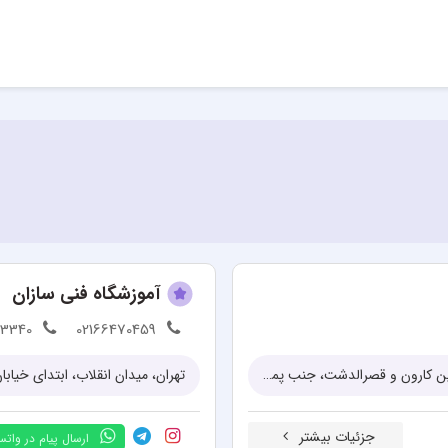
آموزشگاه فنی سازان
93340
02166470459
تهران، تقاطع خیابان آزادی و خیابان آذربایجان، ابتدای خیابان آذربایجان، بين كارون و قصرالدشت، جنب پمپ بنزین، پلاک ۹۹۸، طبقه ۳
جزئیات بیشتر
ارسال پیام در وات