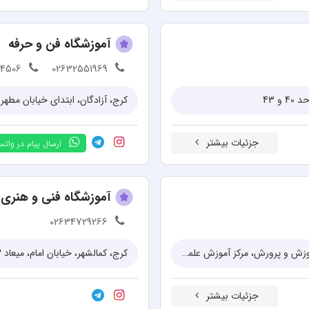
آموزشگاه فن و حرفه
54506
02632551969
جزئیات بیشتر
ارسال پیام در وات
آموزشگاه فنی و هنری ا
02634729266
کرج، عظیمیه، بلوار طالقانی شمالی، خیابان میخک، ضلع شمالی اداره کل آموزش و پرورش، مرکز آموزش علمی-کاربردی جهاد دانشگاهی کرج
کرج، کمالشهر، خیابان امام، میعاد 12، سوم شرقی، بالای حسینیه
جزئیات بیشتر