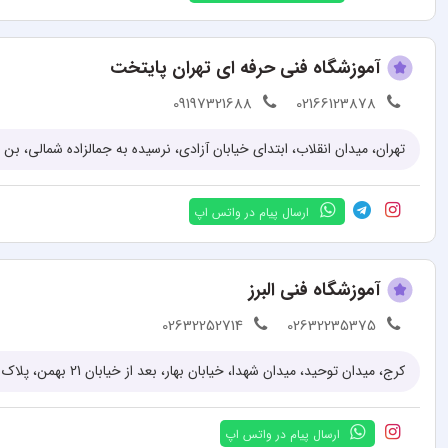
آموزشگاه فنی حرفه ای تهران پایتخت
09197321688
02166123878
ارسال پیام در واتس اپ
آموزشگاه فنی البرز
02632252714
02632235375
کرج، میدان توحید، میدان شهدا، خیابان بهار، بعد از خیابان 21 بهمن، پلاک 85، واحد 1
ارسال پیام در واتس اپ