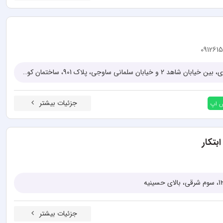
091261
کرج، آزادگان، ابتدای خیابان مطهری، بین خیابان شاهد 2 و خیابان سلمانی ساوجی، پلاک 901، ساختمان کوروش، واحد 12
جزئیات بیشتر
س اپ
بتکار
جزئیات بیشتر