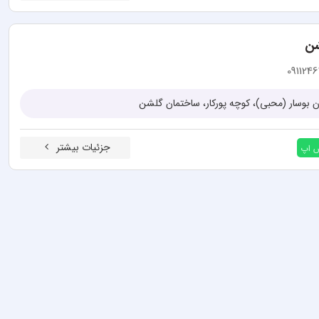
شن
091124
ان بوسار (محبی)، کوچه پورکار، ساختمان گلشن
جزئیات بیشتر
س اپ