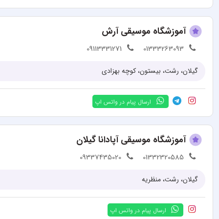
آموزشگاه موسیقی آرش
09113331271
01333263093
گیلان، رشت، بیستون، کوچه بهزادی
ارسال پیام در واتس اپ
آموزشگاه موسیقی آپادانا گیلان
09337435020
01332320585
گیلان، رشت، منظریه
ارسال پیام در واتس اپ