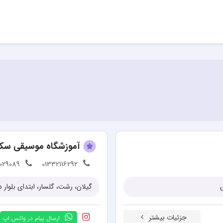
آموزشگاه موسیقی سک
029089
01332116292
گیلان، رشت، گلسار، ابتدای بلوار
جزئیات بیشتر
ارسال پیام در واتس اپ