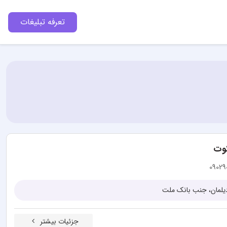
تعرفه تبلیغات
وت
09029
 دیلمان، جنب بانک ملت
جزئیات بیشتر