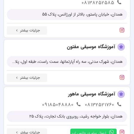
08138252585
همدان، خیابان پاستور، بالاتر از اورژانس، پلاک 55
جزئیات بیشتر
آموزشگاه موسیقی مفتون
همدان، شهرک مدنی، سه راه آپارتمانها، سمت راست، طبقه اول، پلاک 3
جزئیات بیشتر
آموزشگاه موسیقی ماهور
09185048880
08132521760
همدان، بلوار خواجه رشید، روبروی بانک تجارت، پلاک ۲۵
جزئیات بیشتر
ارسال پیام در واتس اپ