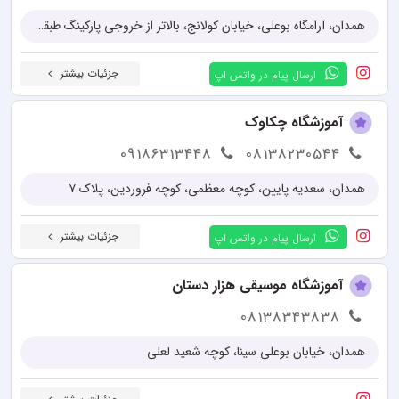
همدان، آرامگاه بوعلی، خیابان کولانج، بالاتر از خروجی پارکینگ طبقاتی سینا
جزئیات بیشتر
ارسال پیام در واتس اپ
آموزشگاه چکاوک
09186313448
08138230544
همدان، سعدیه پایین، کوچه معظمی، کوچه فروردین، پلاک ۷
جزئیات بیشتر
ارسال پیام در واتس اپ
آموزشگاه موسیقی هزار دستان
08138343838
همدان، خیابان بوعلی سینا، کوچه شعید لعلی