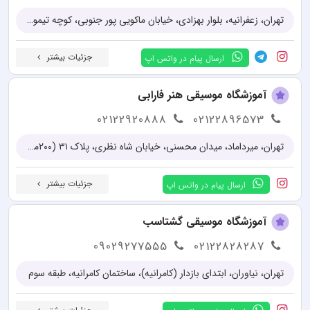
تهران، زعفرانیه، بلوار بهزادی، خیابان ماکویی پور جنوبی، کوچه تیموریان، کوچه سوداچی، پلاک ۶، واحد ۳
جزئیات بیشتر
ارسال پیام در واتس اپ
آموزشگاه موسیقی هنر فارابی
02122920888
02122896573
تهران، میرداماد، میدان محسنی، خیابان شاه نظری، پلاک ۳۱ (۲۰۰متر پایین تر از میدان محسنی بین کوچه نازآفرین و ابن سینا)، طبقه سوم
جزئیات بیشتر
ارسال پیام در واتس اپ
آموزشگاه موسیقی گشتاسب
09029277555
02122828287
تهران، نیاوران، ابتدای بازدار (کامرانیه)، ساختمان کامرانیه، طبقه سوم