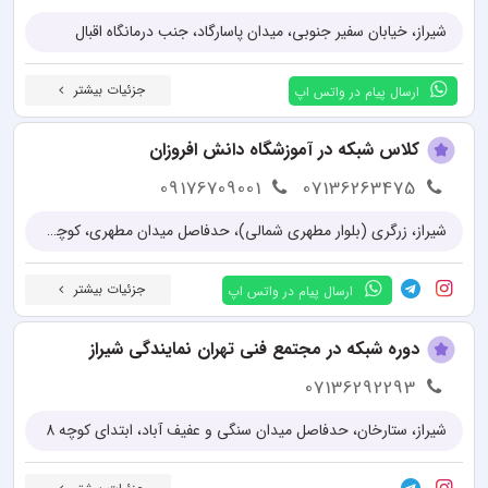
شیراز، خیابان سفیر جنوبی، میدان پاسارگاد، جنب درمانگاه اقبال
جزئیات بیشتر
ارسال پیام در واتس اپ
کلاس شبکه در آموزشگاه دانش افروزان
09176709001
07136263475
شیراز، زرگری (بلوار مطهری شمالی)، حدفاصل میدان مطهری، کوچه 29، آموزشگاه دانش افروزان
جزئیات بیشتر
ارسال پیام در واتس اپ
دوره شبکه در مجتمع فنی تهران نمایندگی شیراز
07136292293
شیراز، ستارخان، حدفاصل میدان سنگی و عفیف آباد، ابتدای کوچه 8