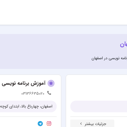
ان
امه نویسی در اصفهان
آموزش برنامه نویسی د
03136635020
اصفهان، چهارباغ بالا، ابتدای کوچه ۳۵ (مسجد الرضا)، پلاک 0
جزئیات بیشتر