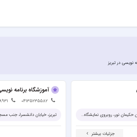
 نویسی در تبریز
آموزشگاه برنامه نویسی
8931
04135235582
تبریز، نرسیده به آخر شریعتی جنوبی (آخرشهناز)، کمی پایین تر از بیمارستان حکیمان نور، روبروی نمایشگاه اتومبیل مهرداد، جنب ساختمان آدانا
تبریز، خیابان دانشسرا، جنب مسجد
جزئیات بیشتر