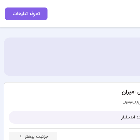
تعرفه تبلیغات
 امیران
0933099
 اندبیلیلر
جزئیات بیشتر