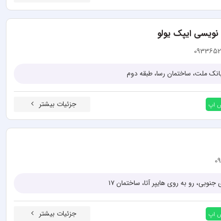
نویسی ایپک یولو
0933652
بانک ملت، ساختمان رسا، طبقه دوم
جزئیات بیشتر
س اپ
0
جنوبی، رو به روی هایپر آتا، ساختمان ۱۷
جزئیات بیشتر
س اپ