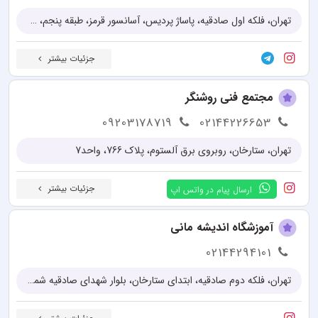
تهران، فلکه اول صادقیه، پاساژ پردیس، آسانسور قرمز، طبقه پنجم، واحد 14
جزئیات بیشتر
مجتمع فنی روشنگر
09203178719
02144226653
تهران، ستارخان، روبروی برق آلستوم، پلاک 766، واحد7
جزئیات بیشتر
ارسال پیام در واتس اپ
آموزشگاه اندیشه مانی
02144294101
تهران، فلکه دوم صادقیه، ابتدای ستارخان، بلوار شهدای صادقیه شمالی، پلاک ۳۰، واحد ۳