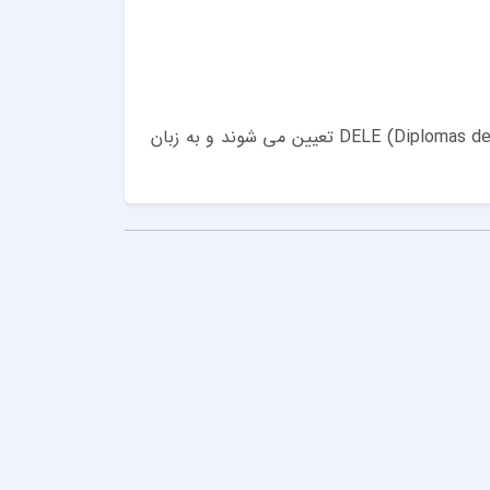
این سطوح به طور استاندارد توسط آزمون های بین المللی زبان اسپانیایی مانند DELE (Diplomas de Español como Lengua Extranjera) تعیین می شوند و به زبان