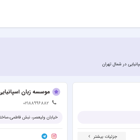
پانیایی در شمال تهران
موسسه زبان اسپانیایی
02188996882
خیابان ولیعصر، نبش فاطمی،ساختمان شماره ۱ طبقه سوم (م
جزئیات بیشتر