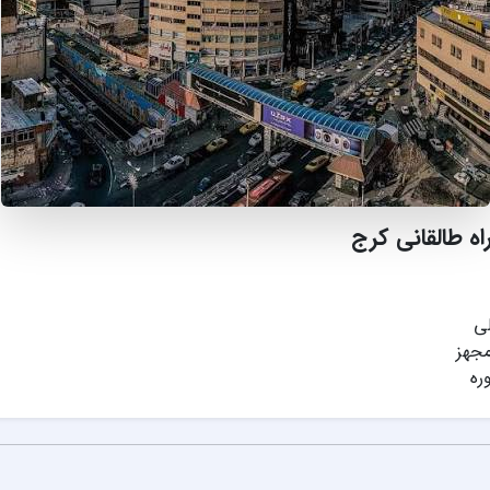
اه طالقانی کرج
لی
مجهز
ره