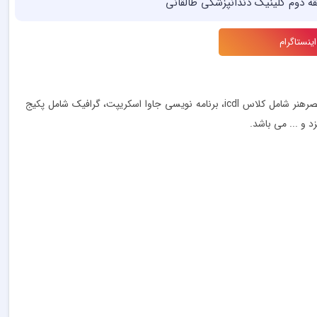
ه دوم کلینیک دندانپزشکی طالقانی
نستاگرام
آموزشگاه عصرهنر واقع در چهارراه طالقانی با مجوز رسمی از سازمان فنی حرفه ای فعالیت خودرا از سال 1379 آغاز نموده است. کلاس های آموزش کامپیوتر عصرهنر شامل کلاس icdl، برنامه نویسی جاوا اسکریپت، گرافیک شامل پکیج