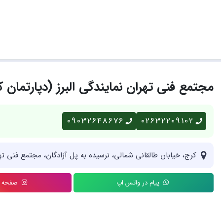
مجتمع فنی تهران نمایندگی البرز (دپارتمان ک
09032648676
02632209102
کرج، خیابان طالقانی شمالی، نرسیده به پل آزادگان، مجتمع فنی تهر
پیام در واتس اپ
صفحه ای