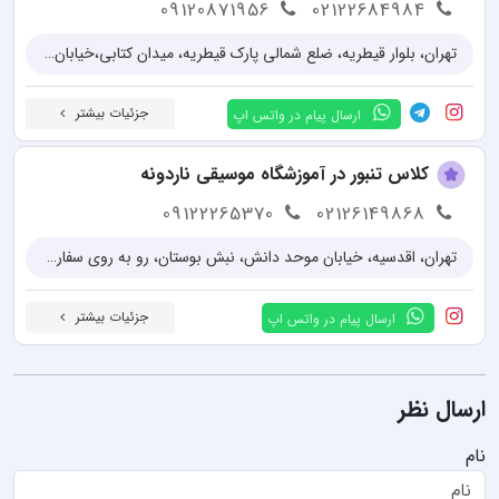
09120871956
02122684984
تهران، بلوار قيطريه، ضلع شمالی پارک قیطریه، میدان کتابی،خیابان حدادنژاد، کوچه اتحاد، پلاک ۲، واحد ۹
جزئیات بیشتر
ارسال پیام در واتس اپ
کلاس تنبور در آموزشگاه موسیقی ناردونه
09122265370
02126149868
تهران، اقدسیه، خیابان موحد دانش، نبش بوستان، رو به روی سفارت چین، پلاک 66، واحد 5
جزئیات بیشتر
ارسال پیام در واتس اپ
ارسال نظر
نام