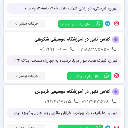
تهران، شريعتی، دو راهی قلهک، پلاک 775، طبقه 2، واحد 7
جزئیات بیشتر
ارسال پیام در واتس اپ
کلاس تنبور در آموزشگاه موسیقی شکوهی
09199400400
02188385850
تهران، شهرک غرب، بلوار دریا، نرسیده به چهارراه مسجد، پلاک ۳۴، طبقه دوم
جزئیات بیشتر
ارسال پیام در واتس اپ
کلاس تنبور در آموزشگاه موسیقی فردوس
09122017005
02122421628
تهران، زعفرانیه، بلوار بهزادی، خیابان ماکویی پور جنوبی، کوچه تیموریان، کوچه سوداچی، پلاک ۶، واحد ۳