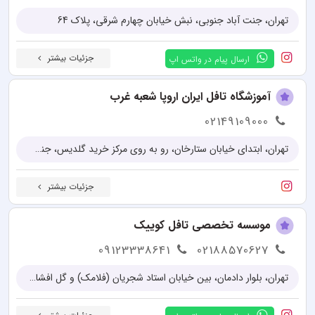
تهران، جنت آباد جنوبی، نبش خیابان چهارم شرقی، پلاک 64
جزئیات بیشتر
ارسال پیام در واتس اپ
آموزشگاه تافل ایران اروپا شعبه غرب
02149109000
تهران، ابتدای خیابان ستارخان، رو به روی مرکز خرید گلدیس، جنب بانک پارسیان
جزئیات بیشتر
موسسه تخصصی تافل کوییک
09123338641
02188570627
تهران، بلوار دادمان، بین خیابان استاد شجریان (‌فلامک) و گل افشان، پلاک ۳۸ طبقه سوم