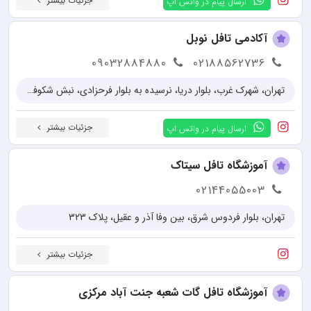
جزئیات بیشتر
ارسال پیام در واتس اپ
آکادمی تافل نوبل
09032884880
02188562736
تهران، شهرک غرب، بلوار دریا، نرسیده به بلوار فرحزادی، نبش شکوفان یکم، پلاک 243 (درب ورودی از داخل شکوفان یکم)، بهاران اول، پلاک 48
جزئیات بیشتر
ارسال پیام در واتس اپ
آموزشگاه تافل سیتاک
02144055003
تهران، بلوار فردوس شرق، بین وفا آذر و عقیل، پلاک 323
جزئیات بیشتر
آموزشگاه تافل گات شعبه جنت آباد مرکزی