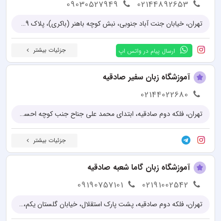
09030527949
02144892653
تهران، خیابان جنت آباد جنوبی، نبش کوچه باهنر (باکری)، پلاک 239
جزئیات بیشتر
ارسال پیام در واتس اپ
آموزشگاه زبان سفیر صادقیه
02144022680
تهران، فلکه دوم صادقيه، ابتدای محمد علی جناح جنب کوچه احسانگر پلاک ۱
جزئیات بیشتر
آموزشگاه زبان گاما شعبه صادقیه
09190757101
02191002542
تهران، فلکه دوم صادقیه، پشت پارک استقلال، خیابان گلستان یکم، پلاک ۲۷