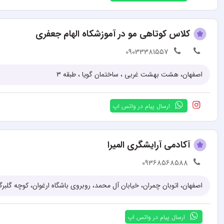
کلاس کوتاهی مو در آموزشکاه الهام جعفری
09033381557
اصفهان، هشت بهشت غربی ، ساختمان گویا ، طبقه ۳
ارسال پیام در واتس اپ
آکادمی آرایشگری المیرا
09368568588
اصفهان، اتوبان چمران، خیابان آل محمد، روبروی باشگاه ارغوان، کوچه گلبرگ 6، آموزشگاه زیبایی المی
ارسال پیام در واتس اپ