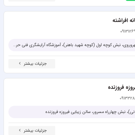
ه افراشته
0913126
اصفهان، سه راه سیمین، خیابان سهروروی، نبش کوچه اول (کوچه شهید باهنر)، آموزشگاه آرایشگری فنی حرفه ای افراشته
جزئیات بیشتر
وزه فروزنده
0913328
انی)، نبش چهارراه مسرور، سالن زیبایی فیروزه فروزنده
جزئیات بیشتر