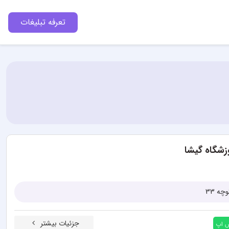
تعرفه تبلیغات
زشگاه گیشا
ه 33
جزئیات بیشتر
س اپ