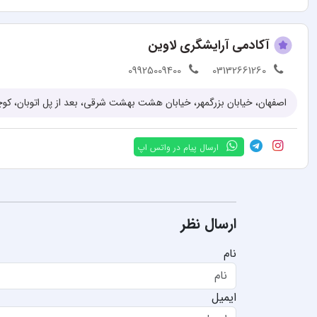
آکادمی آرایشگری لاوین
09925009400
03132661260
اصفهان، خیابان بزرگمهر، خیابان هشت بهشت شرقی، بعد از پل اتوبان، کوچه
ارسال پیام در واتس اپ
ارسال نظر
نام
ایمیل