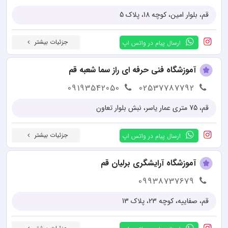
قم، بلوار امین، کوچه 18، پلاک 5
جزئیات بیشتر
ارسال پیام در واتس اپ
آموزشگاه فنی حرفه ای راز سما شعبه قم‎
09193542050
02537787792
قم، 75 متری عمار یاسر، نبش بلوار تعاون
جزئیات بیشتر
ارسال پیام در واتس اپ
آموزشگاه آرایشگری برلیان قم
09938737679
قم، صفاییه، کوچه 23، پلاک 13