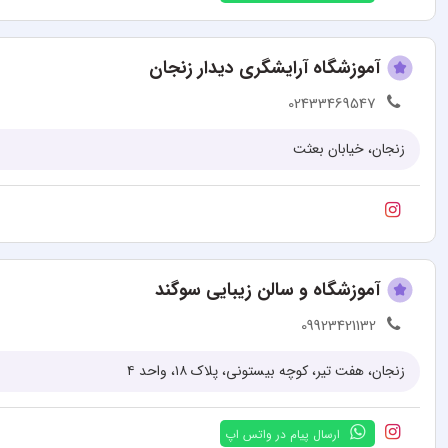
آموزشگاه آرایشگری دیدار زنجان
02433469547
زنجان، خیابان بعثت
آموزشگاه و سالن زیبایی سوگند
09923421132
زنجان، هفت تیر، کوچه بیستونی، پلاک ۱۸، واحد ۴
ارسال پیام در واتس اپ