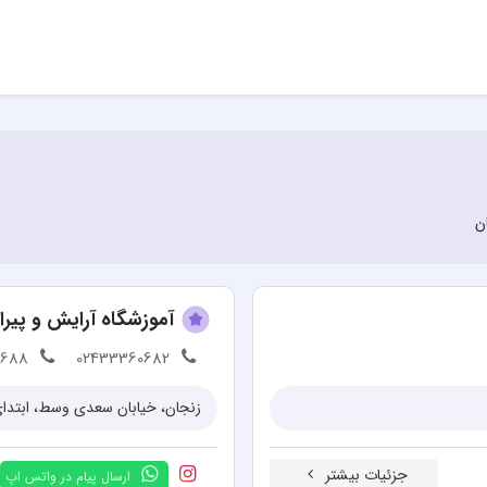
ن
آموزشگاه آرایش و پیرا
8688
02433360682
زنجان، خیابان سعدی وسط، ابتدای
جزئیات بیشتر
ارسال پیام در واتس اپ