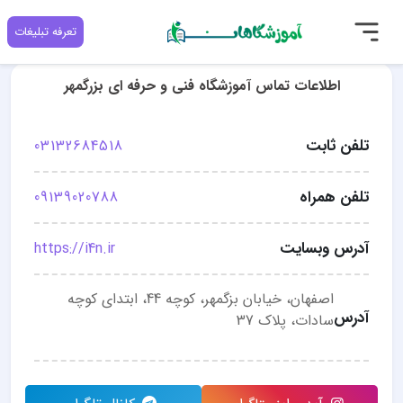
تعرفه تبلیغات
اطلاعات تماس آموزشگاه فنی و حرفه ای بزرگمهر
تلفن ثابت
03132684518
تلفن همراه
09139020788
آدرس وبسایت
https://i4n.ir
اصفهان، خیابان بزگمهر، کوچه 44، ابتدای کوچه
آدرس
سادات، پلاک 37