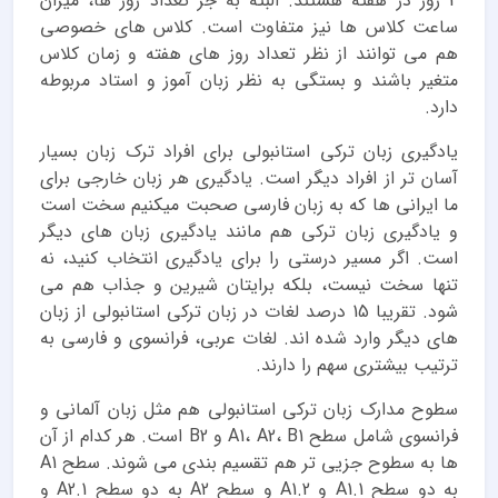
4 روز در هفته هستند. البته به جز تعداد روز ها، میزان
ساعت کلاس ها نیز متفاوت است. کلاس های خصوصی
هم می توانند از نظر تعداد روز های هفته و زمان کلاس
متغیر باشند و بستگی به نظر زبان آموز و استاد مربوطه
دارد.
یادگیری زبان ترکی استانبولی برای افراد ترک زبان بسیار
آسان تر از افراد دیگر است. یادگیری هر زبان خارجی برای
ما ایرانی ها که به زبان فارسی صحبت میکنیم سخت است
و یادگیری زبان ترکی هم مانند یادگیری زبان های دیگر
است. اگر مسیر درستی را برای یادگیری انتخاب کنید، نه
تنها سخت نیست، بلکه برایتان شیرین و جذاب هم می
شود. تقریبا 15 درصد لغات در زبان ترکی استانبولی از زبان
های دیگر وارد شده اند. لغات عربی، فرانسوی و فارسی به
ترتیب بیشتری سهم را دارند.
سطوح مدارک زبان ترکی استانبولی هم مثل زبان آلمانی و
فرانسوی شامل سطح A1، A2، B1 و B2 است. هر کدام از آن
ها به سطوح جزیی تر هم تقسیم بندی می شوند. سطح A1
به دو سطح A1.1 و A1.2 و سطح A2 به دو سطح A2.1 و