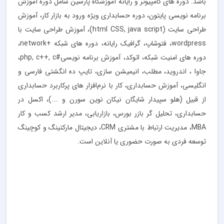
باشد. دوره های کامپیوتر و رایانه آموزشگاه پارسین شامل دوره آموزش
برنامه نویسی پایتون، دوره حسابداری ویژه ورود به بازار کار، آموزش
طراحی سایت (html CSS, java script)، آموزش طراحی سایت با
wordpress، فتوشاپ، گرافیک رایانه، دوره های شبکه +network،
دوره های امنیت شبکه، اتوکد، آموزش برنامه نویسی#php, c++, c،
جاوا ، اندروید، مطلب، انیمیشن سازی، تایپ ده انگشتی فارسی و
انگلیسی، آموزش حسابداری، کار با نرم‌افزار های پرکاربرد حسابداری
از قبیل (هلو سپیدار شایگان نیکان نوین سورن و ….)، اکسل در
حسابداری، تحلیل گر بازر بورس، بازاریابی، مدیر ارشد کسب و کار
MBA، مدیریت ارتباط با مشتری CRM، دیجیتال مارکتینگ و کوچینگ
توسعه فردی به صورت حضوری یا آنلاین است.