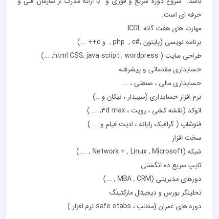
باشد. شروع دوره سریع و فوری و با ارائه مدرک از سازمان فنی و
حرفه ای است.
مهارت های هفت گانه ICDL
برنامه نویسی (پایتون ,#php , c , و c++ ...)
طراحی سایت ( html CSS, java script , wordpress, ...)
حسابداری مقدماتی و پیشرفته
حسابداری مالی ، صنعتی ، ...
نرم افزار حسابداری (سپیدار ، نیکان و ..)
اتوکد (نقشه کشی ، رویت ، 3d max, ...)
فتوشاپ ( گرافیک رایانه ، ادیت فیلم و ... )
سخت افزار
شبکه (Network + , Linux , Microsoft , ....)
تایپ سریع ده انگشتی
دورهای مدیریتی (MBA , CRM , ...)
تحلیلگر بورس و دیجیتال مارکتینگ
دوره های عمران (مطلب ، safe etabs نرم افزار )