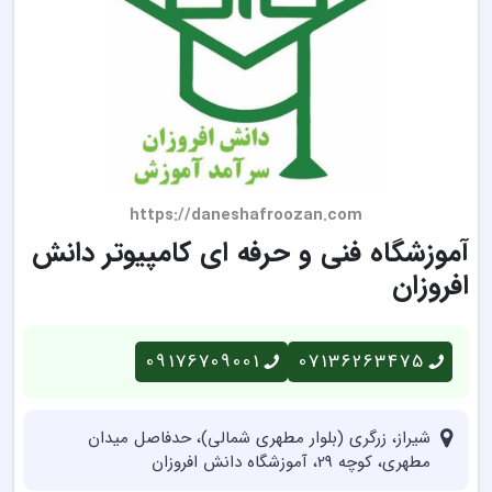
https://daneshafroozan.com
آموزشگاه فنی و حرفه ای کامپیوتر دانش
افروزان
09176709001
07136263475
شیراز، زرگری (بلوار مطهری شمالی)، حدفاصل میدان
مطهری، کوچه 29، آموزشگاه دانش افروزان