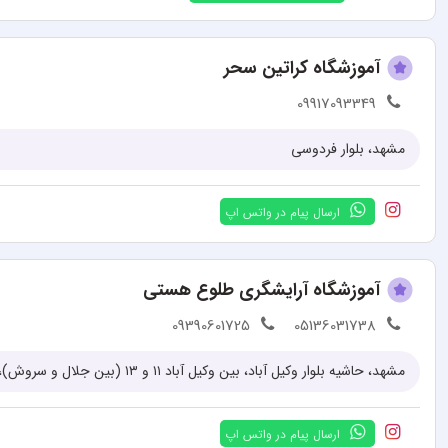
آموزشگاه کراتین سحر
09917093349
مشهد، بلوار فردوسی
ارسال پیام در واتس اپ
آموزشگاه آرایشگری طلوع هستی
09390601725
05136031738
ارسال پیام در واتس اپ