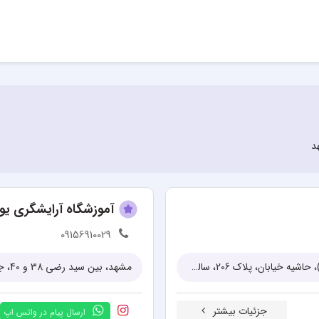
د
آموزشگاه آرایشگری ی
09156910029
مشهد، خیابان دانشگاه، میدان سعدی به سمت دانشگاه 10 (پیاده راه جنت)، حاشیه خیابان، پلاک 206، سالن زیبایی سیرخ (آموزشگاه سیفی)
مشهد، بین سید رضی 38 و 40، جنب افق کوروش، ساختمان 259، (ساختمان اداری کیانپارس)
جزئیات بیشتر
ارسال پیام در واتس اپ