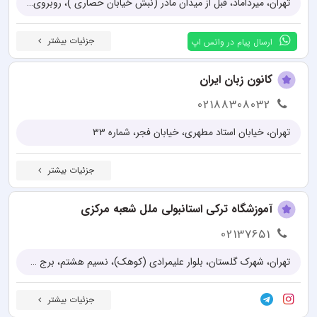
تهران، میرداماد، قبل از میدان مادر (نبش خیابان حصاری )، روبروی لایکو، پلاک ۱۴۰، طبقه چهارم غربی
جزئیات بیشتر
ارسال پیام در واتس اپ
کانون زبان ایران
02188308032
تهران، خیابان استاد مطهری، خیابان فجر، شماره ۳۳
جزئیات بیشتر
آموزشگاه ترکی استانبولی ملل شعبه مرکزی
02137651
تهران، شهرک گلستان، بلوار علیمرادی (کوهک)، نسیم هشتم، برج ملل
جزئیات بیشتر