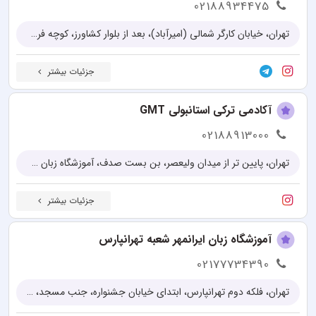
02188934475
تهران، خیابان کارگر شمالی (امیرآباد)، بعد از بلوار کشاورز، کوچه فردوسی، خیابان سیندخت جنوبی، کوچه مقدم پلاک ۴
جزئیات بیشتر
آکادمی ترکی استانبولی GMT
02188913000
تهران، پایین تر از میدان ولیعصر، بن بست صدف، آموزشگاه زبان GMT، پلاک ۱۲
جزئیات بیشتر
آموزشگاه زبان ایرانمهر شعبه تهرانپارس
02177734390
تهران، فلکه دوم تهرانپارس، ابتدای خیابان جشنواره، جنب مسجد، پلاک ۲۲۱