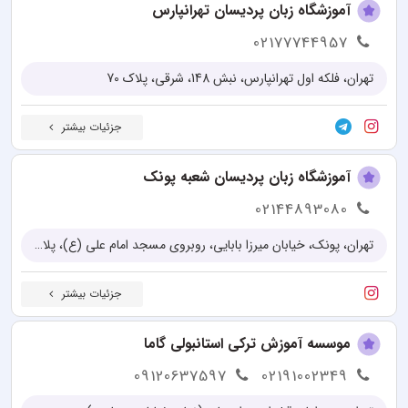
آموزشگاه زبان پردیسان تهرانپارس
02177744957
تهران، فلکه اول تهرانپارس، نبش 148، شرقی، پلاک 70
جزئیات بیشتر
آموزشگاه زبان پردیسان شعبه پونک
02144893080
تهران، پونک، خیابان میرزا بابایی، روبروی مسجد امام علی (ع)، پلاک ۶۶
جزئیات بیشتر
موسسه آموزش ترکی استانبولی گاما
09120637597
02191002349