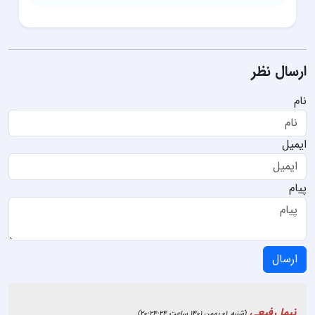
ارسال نظر
نام
ایمیل
پیام
ارسال
نیما رفیعی
(شنبه, 01 بهمن 1401 ساعت 20:24:24)