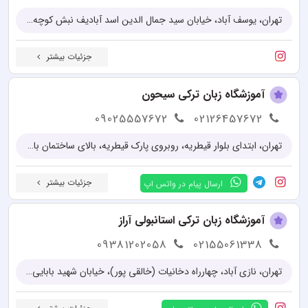
تهران، یوسف آباد، خیابان سید جمال الدین اسد آبادیف نبش کوچه 22، پلاک 196
جزئیات بیشتر
آموزشگاه زبان ترکی سیحون
09025557672
02126457672
تهران، ابتدای بلوار قیطریه، روبروی پارک قیطریه، بالای ساختمان بانک آینده، پلاک55، واحد3
جزئیات بیشتر
ارسال پیام در واتس اپ
آموزشگاه زبان ترکی استانبولی آراز
09381202058
02155061338
تهران، نازی آباد، چهارراه دخانیات (خالقی پور)، خیابان شهید بابایی، پلاک ۴۷۷