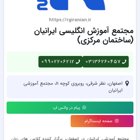
https://rgiranian.ir
مجتمع آموزش انگلیسی ایرانیان
(ساختمان مرکزی)
09902206212
03136260457
اصفهان، نظر شرقی، روبروی کوچه 11، مجتمع آموزشی
ایرانیان
پیام در واتس اپ
صفحه اینستاگرام
مجتمع آموزشی ایرانیان در اصفهان، برگزار کننده کلاس های زبان