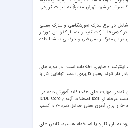
تهرانپارس نارمک، هفت حوض، حکیمیه، وحیدیه،
امپیوتر در شرق تهران معمولاً به صورت گروهی
تر شامل دو نوع مدرک آموزشگاهی و مدرک رسمی
در کلاس‌ها شرکت کنید و بعد از گذراندن دوره ر
 در آن مدرک رسمی فنی و حرفه‌ای به شما داده
وز، اینترنت و فناوری اطلاعات است. در دوره های
ازار کار شوند بسیار کاربردی است. توانایی کار با
انی حدود 130 ساعت برگزار می شود و در این زمان تمامی مهارت های هفت گانه آموزش داده می
شود. بعد از پایان دوره، برای هر مهارت آزمون جداگانه گرفته می شود و به طور کلی آزمون 7 مرحله است. به آزمون هفت مرحله ای icdl اصطلاحا آزمون ICDL Core
گفته می شود. این آزمون دارای دو بخش تئوری و عملی است. معمولا برای قبولی در آزمون تئوری icdl باید حداقل نمره 50 و برای آزمون عملی حداقل نمره 70 را کسب
ود به بازار کار و یا استخدام هستید، کلاس های