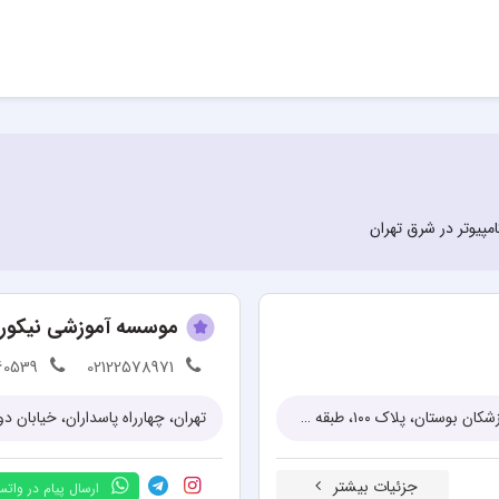
امپیوتر در شرق تهران
موسسه آموزشی نیکو
60539
02122578971
تهران، خیابان پاسداران، نبش بوستان پنجم، روبروی برج سفید، ساختمان پزشکان بوستان، پلاک ۱۰۰، طبقه سوم، واحد ۱۱
جزئیات بیشتر
ارسال پیام در وات