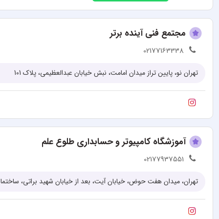
مجتمع فنی آینده برتر
02177163338
تهران نو، پایین تراز میدان امامت، نبش خیابان عبدالعظیمی، پلاک 101
آموزشگاه کامپیوتر و حسابداری طلوع علم
02177937551
تهران، میدان هفت حوض، خیابان آیت، بعد از خیابان شهید براتی، ساختمان 376، طبقه 2، واحد