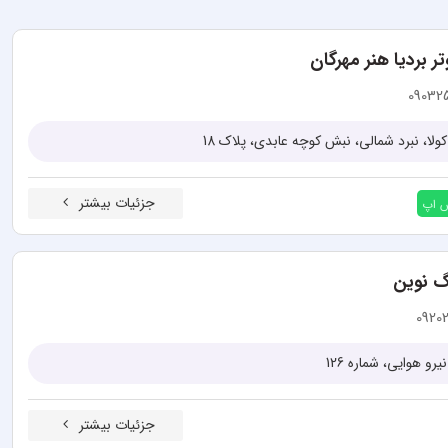
 بردیا هنر مهرگان
09032
کولا، نبرد شمالی، نبش کوچه عابدی، پلاک 18
جزئیات بیشتر
س اپ
گ نوین
0920
رو هوایی، شماره 126
جزئیات بیشتر