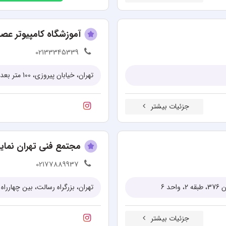
آموزشگاه کامپیوتر عص
02133345339
جزئیات بیشتر
مجتمع فنی تهران نمای
02177889937
 6
تهران، بزرگراه رسالت، بین چهارراه تی
جزئیات بیشتر