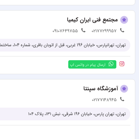
مجتمع فنی ایران کیمیا
09107649755
02177299957
تهران، تهرانپارس، خیابان 196 غربی، قبل از اتوبان باقری، شماره 104، ساختمان باوان، طبقه دوم، زنگ 4
ارسال پیام در واتس اپ
آموزشگاه سپنتا
02177148945
تهران، تهران پارس، خیابان ۱۹۶ شرقی، نبش ۱۳۱، پلاک ۱۰۴