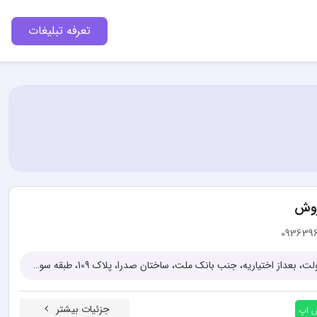
تعرفه تبلیغات
روش
093639
تهران، چهارراه پاسداران، خیابان دولت، بعداز اختیاریه، جنب بانک ملت، ساختان صدرا، پلاک 109، طبقه سوم و چهارم شرقی، واحدهای 17 و 19 و 27
جزئیات بیشتر
س اپ