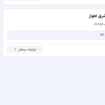
رق اهواز
0916540
جزئیات بیشتر