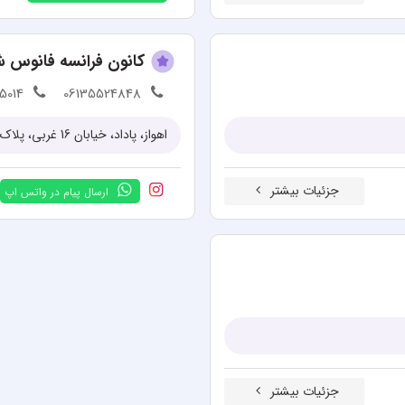
کانون فرانسه فانوس ش
5014
06135524848
اهواز، پاداد، خیابان 16 غربی، پلاک 141
جزئیات بیشتر
ارسال پیام در واتس اپ
جزئیات بیشتر