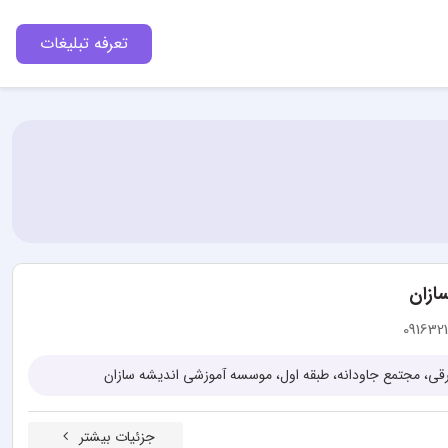
تعرفه تبلیغات
ازان
091632
جزئیات بیشتر