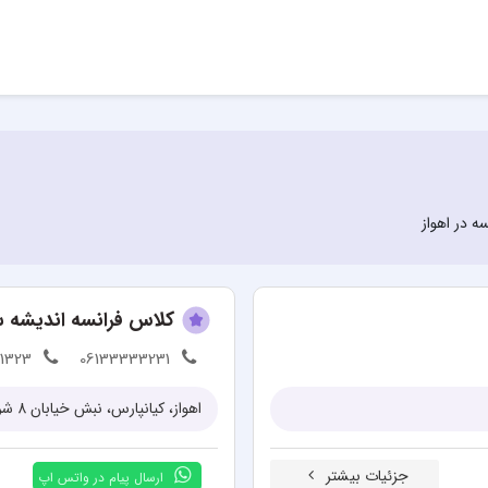
ه در اهواز
کلاس فرانسه اندیشه س
11323
06133333231
اهواز، کیانپارس، نبش خیابان 8 شرقی، مجتمع جاودانه، طبقه اول، موسسه آموزشی اندیشه سازان
جزئیات بیشتر
ارسال پیام در واتس اپ