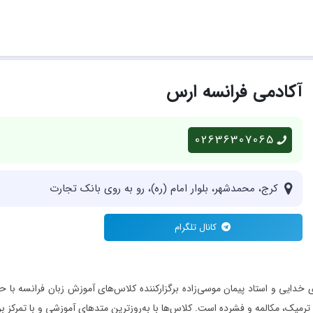
آکادمی فرانسه ارس
02636307065
کرج، محمدشهر، بلوار امام (ره)، رو به روی بانک تجارت
کانال تلگرام
میک، مکالمه و فشرده است. کلاس‌ها با به‌روزترین متدهای آموزشی و با تمرکز بر 