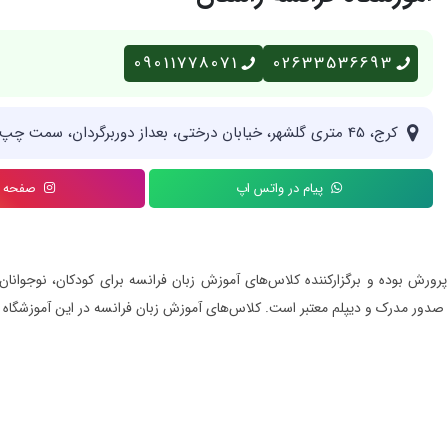
09011778071
02633536693
کرج، 45 متری گلشهر، خیابان درختی، بعداز دوربرگردان، سمت چپ، پلاک 47
پیام در واتس اپ
صفحه ای
 پرورش بوده و برگزارکننده کلاس‌های آموزش زبان فرانسه برای کودکان، نوجو