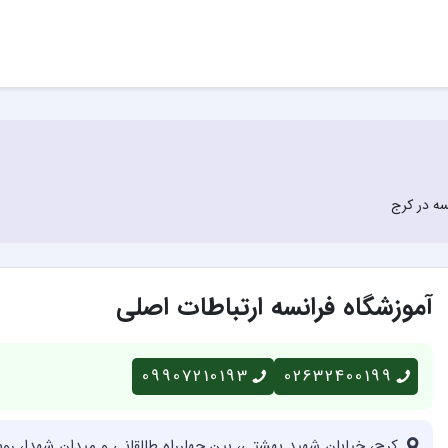
سه در کرج
آموزشگاه فرانسه ارتباطات اصلی
09907210193
02632400199