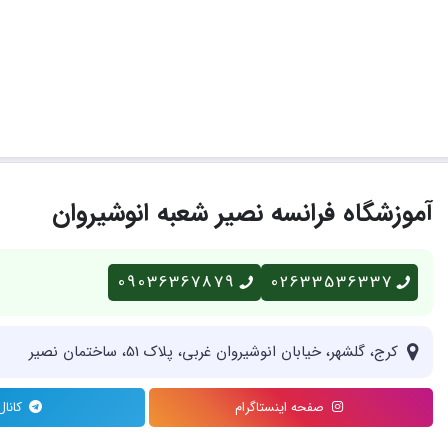
آموزشگاه فرانسه نصیر شعبه انوشیروان
09036367879
02633536337
کرج، گلشهر، خیابان انوشیروان غربی، پلاک 51، ساختمان نصیر
صفحه اینستاگرام
کانال