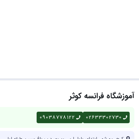
آموزشگاه فرانسه کوثر
09038778122
02633302730
کرج، مهرشهر، ابتدای بلوار ارم، روبروی درب باغ سیب، طبقه اول