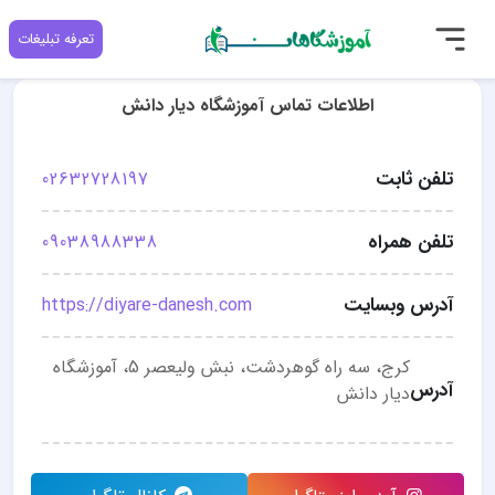
تعرفه تبلیغات
اطلاعات تماس آموزشگاه دیار دانش
تلفن ثابت
02632728197
تلفن همراه
09038988338
آدرس وبسایت
https://diyare-danesh.com
کرج، سه راه گوهردشت، نبش ولیعصر 5، آموزشگاه
آدرس
دیار دانش