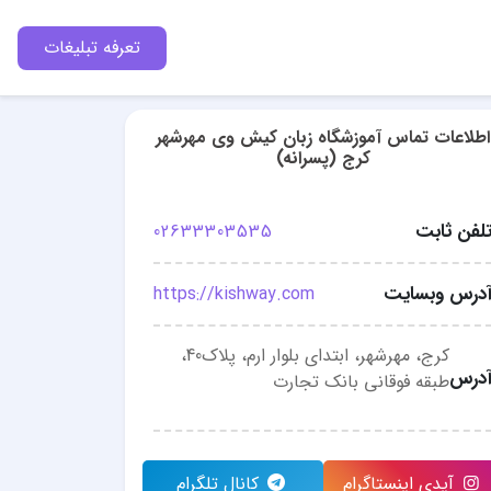
تعرفه تبلیغات
اطلاعات تماس آموزشگاه زبان کیش وی مهرشهر
کرج (پسرانه)
لفن ثابت
02633303535
درس وبسایت
https://kishway.com
کرج، مهرشهر، ابتدای بلوار ارم، پلاک40،
درس
طبقه فوقانی بانک تجارت
آیدی اینستاگرام
کانال تلگرام