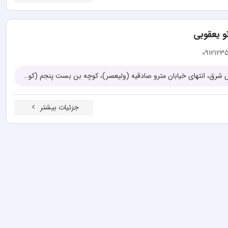
و یعقوبی
0912123
تهران، آریاشهر، ابتدای بلوار فردوس شرق، انتهای خیابان مترو صادقیه (ولیعصر)، کوچه بن بست پنجم (کوچه فروشگاه شهروند)، جنب درب اصلی مترو صادقیه، ساختمان نیلوفر، پلاک ۹، طبقه دوم، واحد ۴
جزئیات بیشتر