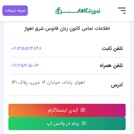
تعرفه تبلیغات
اطلاعات تماس کانون زبان فانوس شرق اهواز
تلفن ثابت
06135524848
تلفن همراه
09165405014
اهواز، پاداد، خیابان 16 غربی، پلاک 141
آدرس
آیدی اینستاگرام
پیام در واتس اپ