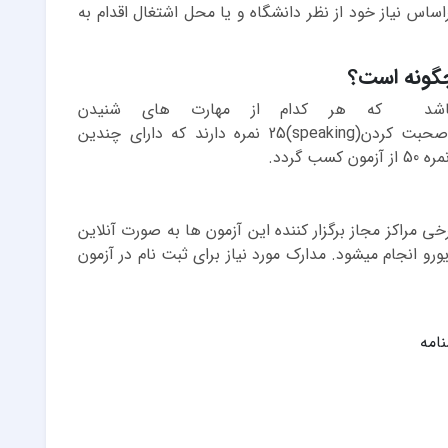
 و سپس در سطح پیشرفته c1 )و c2 ( براساس نیاز خود از نظر دانشگاه و یا محل اشتغال اقدام به
ن آزمون از 100 می باشد که هر کدام از مهارت های شنیدن
(listening)،نوشتن(writing)،خواندن(reading)،صحبت کردن(speaking)25 نمره دارند که دارای چندین
گردد.
 مراکز مجاز برگزار کننده این آزمون ها به صورت آنلاین
و انجام میشود. مدارک مورد نیاز برای ثبت نام در آزمون
امه