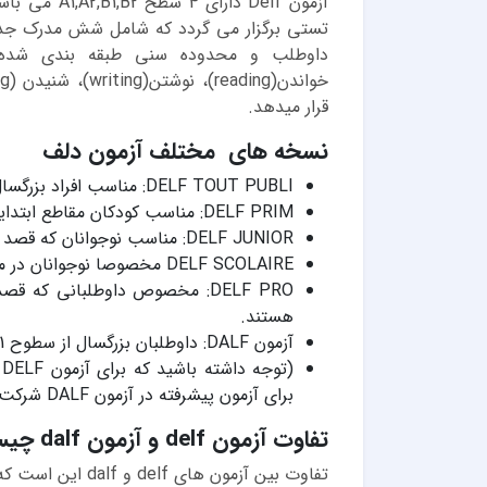
آزمون Delf 
تستی برگزار می گردد که شامل شش مدرک جدا
داوطلب و محدوده سنی طبقه بندی شده ان
قرار میدهد.
نسخه های مختلف آزمون دلف
DELF TOUT PUBLI: مناسب افراد بزرگسال از سطح A1 تا B2 است.
DELF PRIM: مناسب کودکان مقاطع ابتدایی در سطوح A1 و A2
DELF JUNIOR: مناسب نوجوانان که قصد تحصیل در فرانسه را دارند از سطوح A1 تاB2
DELF SCOLAIRE مخصوصا نوجوانان در مقطع دبیرستان از سطح A1 تا B2
DELF PRO: مخصوص داوطلبانی ک
هستند.
آزمون DALF: داوطلبان بزرگسال از سطوح C1 تا C2
برای آزمون پیشرفته در آزمون DALF شرکت نمایید)
تفاوت آزمون delf و آزمون dalf چیست؟