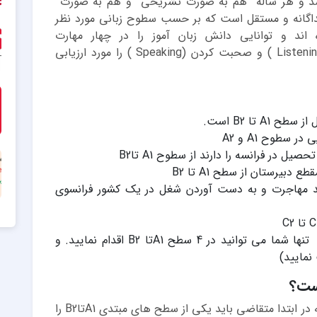
دارای 4 سطح A1,A2,B1,B2 می باشد و هر ساله هم به صورت تشریحی و هم به صورت
گانه و مستقل است که بر حسب سطوح زبانی مورد نظر
د و توانایی دانش زبان آموز را در چهار مهارت
خواندن(reading)، نوشتن(writing)، شنیدن (Listening ) و صحبت کردن (Speaking ) را مورد ارزیابی
ه قصد مهاجرت و به دست آوردن شغل در یک کشور فرانسوی
(توجه داشته باشید که برای آزمون DELF تنها شما می توانید در 4 سطح A1تا B2 اقدام نمایید. و
تفاوت بین آزمون های delf و dalf این است که در ابتدا متقاضی باید یکی از سطح های مبتدی A1تاB2 را