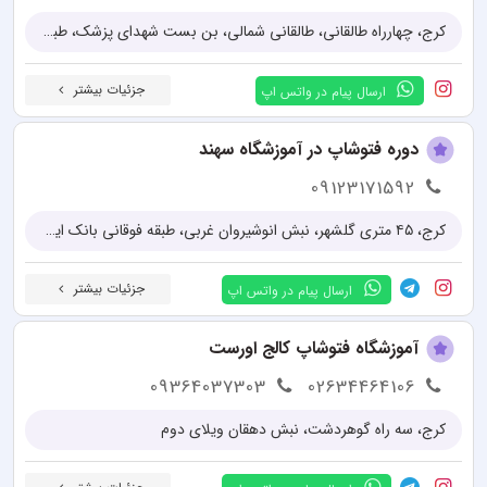
کرج، چهارراه طالقانی، طالقانی شمالی، بن بست شهدای پزشک، طبقه دوم کلینیک دندانپزشکی طالقانی
جزئیات بیشتر
ارسال پیام در واتس اپ
دوره فتوشاپ در آموزشگاه سهند
09123171592
کرج، ۴۵ متری گلشهر، نبش انوشیروان غربی، طبقه فوقانی بانک ایران زمین، طبقه ۴، واحد ۱۴
جزئیات بیشتر
ارسال پیام در واتس اپ
آموزشگاه فتوشاپ کالج اورست
09364037303
02634464106
کرج، سه راه گوهردشت، نبش دهقان ویلای دوم