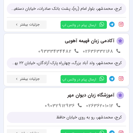
کرج، محمدشهر، بلوار امام (ره)، پشت بانک صادرات، خیابان دستغیب، روبروی سوپرمارکت بابا بزرگ
جزئیات بیشتر
ارسال پیام در واتس اپ
آکادمی زبان فهیمه آهویی
09333434482
02636332168
کرج، محمدشهر، ولد آباد بزرگ، چهارراه پارک آزادگان، خیابان 22 بهمن، نبش بهمن 26، ساختمان آهوئی، طبقه اول
جزئیات بیشتر
ارسال پیام در واتس اپ
آموزشگاه زبان دیوان مهر
09032912936
02636201012
کرج، محمدشهر، رو به روی خیابان حافظ