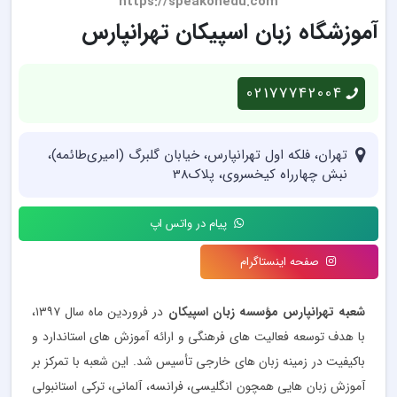
https://speakonedu.com
آموزشگاه زبان اسپیکان تهرانپارس
02177742004
تهران، فلکه اول تهرانپارس، خیابان گلبرگ (امیری‌طائمه)،
نبش چهارراه کیخسروی، پلاک38
پیام در واتس اپ
صفحه اینستاگرام
شعبه تهرانپارس مؤسسه زبان اسپیکان
در فروردین ماه سال ۱۳۹۷،
با هدف توسعه فعالیت های فرهنگی و ارائه آموزش های استاندارد و
باکیفیت در زمینه زبان های خارجی تأسیس شد. این شعبه با تمرکز بر
آموزش زبان هایی همچون انگلیسی، فرانسه، آلمانی، ترکی استانبولی