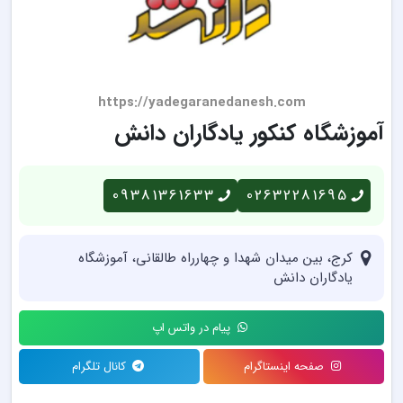
https://yadegaranedanesh.com
آموزشگاه کنکور یادگاران دانش
09381361633
02632281695
کرج، بین میدان شهدا و چهارراه طالقانی، آموزشگاه
یادگاران دانش
پیام در واتس اپ
صفحه اینستاگرام
کانال تلگرام