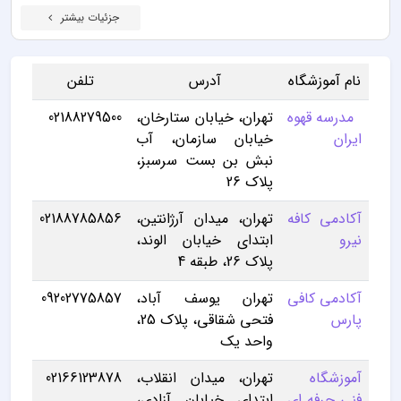
جزئیات بیشتر
نام آموزشگاه
آدرس
تلفن
مدرسه قهوه
تهران، خیابان ستارخان،
02188279500
ایران
خیابان سازمان، آب
نبش بن بست سرسبز،
پلاک 26
آکادمی کافه
تهران، میدان آرژانتین،
02188785856
نیرو
ابتدای خیابان الوند،
پلاک 26، طبقه 4
آکادمی کافی
تهران یوسف آباد،
09202775857
پارس
فتحی شقاقی، پلاک 25،
واحد یک
آموزشگاه
تهران، میدان انقلاب،
02166123878
فنی حرفه ای
ابتدای خیابان آزادی،