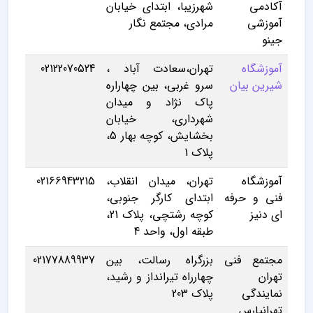
آکادمی
شهرزیبا، ابتدای خیابان
آموزشی
مرادی، مجتمع نگار
جینو
آموزشگاه
تهران،سعادت آباد ،
02122070524
شیرین بیان
سرو غربی، بین چهاراره
پاک نژاد و میدان
شهرداری، خیابان
بخشایش، کوچه بهار 5،
پلاک 1
آموزشگاه
تهران، میدان انقلاب،
02166943215
فنی و حرفه
ابتدای کارگر جنوبی،
ای دنیز
کوچه رشتچی، پلاک 21،
طبقه اول، واحد 4
مجتمع فنی
بزرگراه رسالت، بین
02177889937
تهران
چهارراه تیرانداز و رشید،
نمایندگی
پلاک 203
تهرانپارس