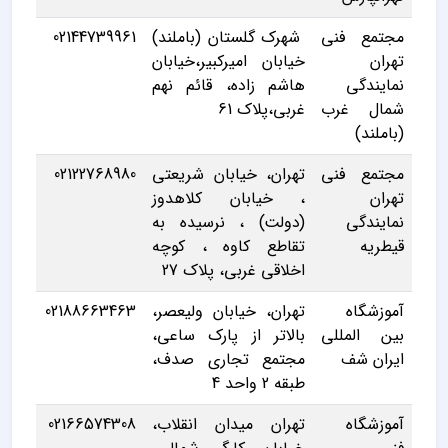
مجتمع فنی
شهرک گلستان (باملند)
02144739961
تهران
خیابان امیرکبیر،خیابان
نمایندگی
هاشم زاده، قائم نهم
شمال غرب
غربی،پلاک 61
(باملند)
مجتمع فنی
تهران، خیابان شریعتی
02122768980
تهران
، خیابان کلاهدوز
نمایندگی
(دولت) ، نرسیده به
قیطریه
تقاطع کاوه ، کوچه
اخلاقی غربی، پلاک 27
آموزشگاه
تهران، خیابان ولیعصر،
02188663463
بین المللی
بالاتر از پارک ساعی،
ایران شف
مجتمع تجاری صدف،
طبقه 2 واحد 4
آموزشگاه
تهران میدان انقلاب،
02166574308