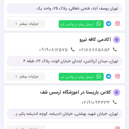
تهران یوسف آباد، فتحی شقاقی، پلاک 25، واحد یک
جزئیات بیشتر
ارسال پیام در واتس اپ
آکادمی کافه نیرو
09190812575
02188785856
تهران، میدان آرژانتین، ابتدای خیابان الوند، پلاک ۲۶، طبقه ۴
جزئیات بیشتر
ارسال پیام در واتس اپ
کلاس باریستا در آموزشگاه آرسس شف
02191094334
تهران، خیابان شهید بهشتی، خیابان اندیشه، کوچه اندیشه یکم، پلاک 1