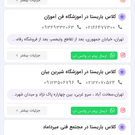
جزئیات بیشتر
کلاس باریستا در آموزشگاه فن آموزان
09369332063
02166477300
تهران، خیابان جمهوری، بعد از تقاطع ولیعصر، بعد از فروشگاه رفاه، ساختمان تجاری و اداری 24، طبقه 6
جزئیات بیشتر
ارسال پیام در واتس اپ
کلاس باریستا در آموزشگاه شیرین بیان
09123506796
02122070524
تهران،سعادت آباد ، سرو غربی، بین چهاراره پاک نژاد و میدان شهرداری، خیابان بخشایش، کوچه بهار ۵، پلاک ١
جزئیات بیشتر
ارسال پیام در واتس اپ
کلاس باریستا در مجتمع فنی میرداماد