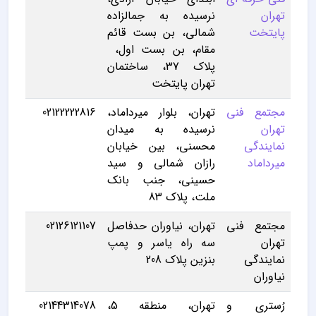
تهران
نرسیده به جمالزاده
پایتخت
شمالی، بن بست قائم
مقام، بن بست اول،
پلاک 37، ساختمان
تهران پایتخت
مجتمع فنی
تهران، بلوار میرداماد،
02122222816
تهران
نرسیده به میدان
نمایندگی
محسنی، بین خیابان
میرداماد
رازان شمالی و سید
حسینی، جنب بانک
ملت، پلاک 83
مجتمع فنی
تهران، نیاوران حدفاصل
02126121107
تهران
سه راه یاسر و پمپ
نمایندگی
بنزین پلاک 208
نیاوران
رُستری و
تهران، منطقه 5،
02144314078