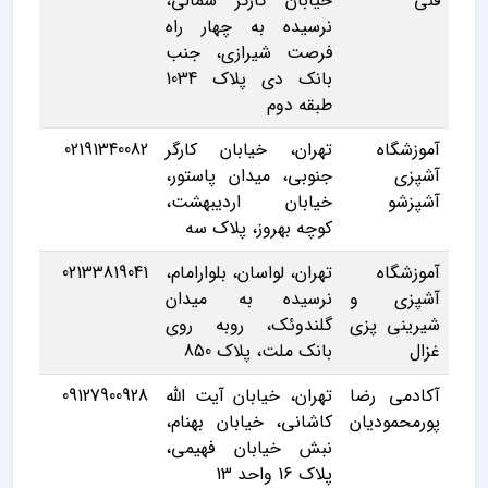
فنی
خیابان کارگر شمالی،
نرسیده به چهار راه
فرصت شیرازی، جنب
بانک دی پلاک 1034
طبقه دوم
آموزشگاه
تهران، خیابان کارگر
02191340082
آشپزی
جنوبی، میدان پاستور،
آشپزشو
خیابان اردیبهشت،
کوچه بهروز، پلاک سه
آموزشگاه
تهران، لواسان، بلوارامام،
02133819041
آشپزی و
نرسیده به میدان
شیرینی پزی
گلندوئک، روبه روی
غزال
بانک ملت، پلاک 850
آکادمی رضا
تهران، خیابان آیت الله
09127900928
پورمحمودیان
کاشانی، خیابان بهنام،
نبش خیابان فهیمی،
پلاک 16 واحد 13