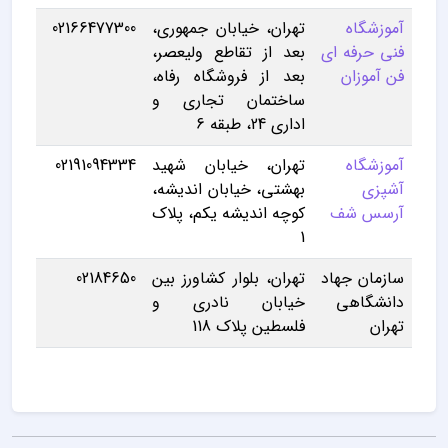
آموزشگاه
تهران، خیابان جمهوری،
02166477300
فنی حرفه ای
بعد از تقاطع ولیعصر،
فن آموزان
بعد از فروشگاه رفاه،
ساختمان تجاری و
اداری 24، طبقه 6
آموزشگاه
تهران، خیابان شهید
02191094334
آشپزی
بهشتی، خیابان اندیشه،
آرسس شف
کوچه اندیشه یکم، پلاک
1
سازمان جهاد
تهران، بلوار کشاورز بین
02184650
دانشگاهی
خیابان نادری و
تهران
فلسطین پلاک 118