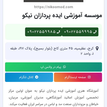
https://nikoomod.com
موسسه آموزشی ایده پردازان نیکو
09022559985
09022559995
کرج، عظیمیه، 45 متری کاج (بلوار بسیج)، پلاک 197، طبقه
1، واحد 2
پیام در واتس اپ
صفحه اینستاگرام
کانال تلگرام
آموزشگاه هنری آموزشی ایده پردازان نیکو به عنوان اولین مرکز
تخصصی آموزش اساتید آموزشگاهی، مدیران آموزشی، مربیان،
خیاطان و مزونداران صنعت مد و لباس در سراسر ایران فعالیت میکند.