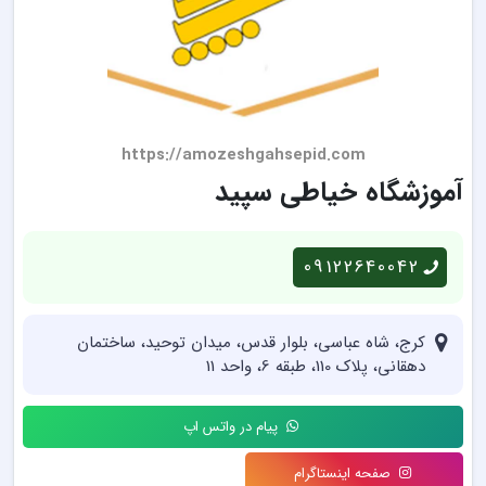
https://amozeshgahsepid.com
آموزشگاه خیاطی سپید
09122640042
کرج، شاه عباسی، بلوار قدس، میدان توحید، ساختمان
دهقانی، پلاک 110، طبقه 6، واحد 11
پیام در واتس اپ
صفحه اینستاگرام