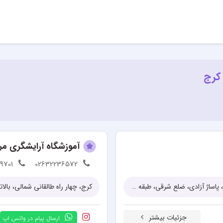
 کرج
آموزشگاه آرایشگری مرد
9701
02632236572
کرج، خیابان شهید بهشتی، بعد از بیمارستان امام خمینی، نبش خیابان آبان، پاساژ آزادی، ضلع شرقی، طبقه 4، پلاک 213
کرج، چهار راه طالقانی شمالی، بال
جزئیات بیشتر
ارسال پیام در واتس اپ