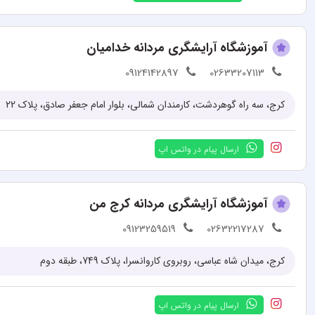
آموزشگاه آرایشگری مردانه خدامیان
09124142897
02633207113
کرج، سه راه گوهردشت، کارمندان شمالی، بلوار امام جعفر صادق، پلاک 22
ارسال پیام در واتس اپ
آموزشگاه آرایشگری مردانه کرج من
09123259519
02632217287
کرج، میدان شاه عباسی، روبروی کاروانسرا، پلاک 749، طبقه دوم
ارسال پیام در واتس اپ