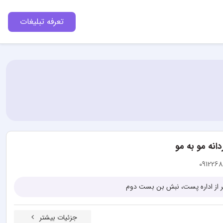
تعرفه تبلیغات
انه مو به مو
0912268
اتر از اداره پست، نبش بن بست دوم
جزئیات بیشتر