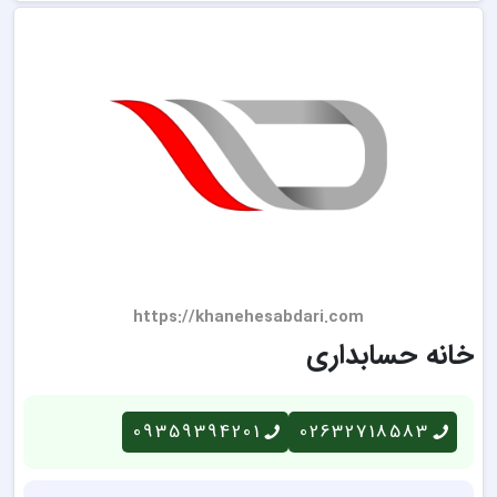
https://khanehesabdari.com
خانه حسابداری
09359394201
02632718583