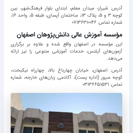
آدرس: شیراز، میدان معلم، ابتدای بلوار فرهنگ‌شهر، بین
کوچه 3 و 5، پلاک 13، ساختمان آپسای، طبقه 5، واحد 16،
شماره تماس: 07136310046
مؤسسه آموزش عالی دانش‌پژوهان اصفهان
این مؤسسه در اصفهان واقع شده و علاوه بر برگزاری
آزمون‌های آیلتس، خدمات آموزشی متنوعی را نیز ارائه
می‌دهد.
آدرس: اصفهان، خیابان چهارباغ بالا، چهارراه نیکبخت،
کوچه سرور (اداره پست)، آکادمی زبان‌های خارجه، شماره
تماس: 03136651531