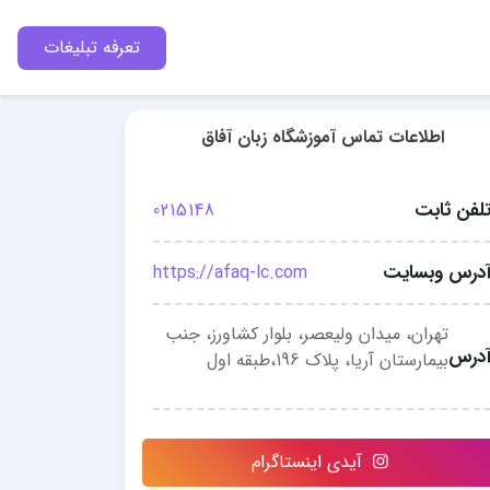
تعرفه تبلیغات
اطلاعات تماس آموزشگاه زبان آفاق
لفن ثابت
0215148
درس وبسایت
https://afaq-lc.com
تهران، میدان ولیعصر، بلوار کشاورز، جنب
درس
بیمارستان آریا، پلاک 196،طبقه اول
آیدی اینستاگرام