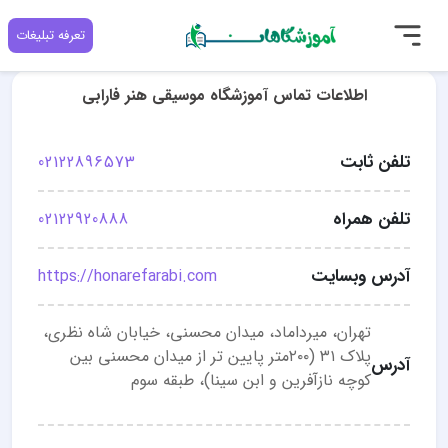
تعرفه تبلیغات
اطلاعات تماس آموزشگاه موسیقی هنر فارابی
تلفن ثابت
02122896573
تلفن همراه
02122920888
آدرس وبسایت
https://honarefarabi.com
تهران، میرداماد، میدان محسنی، خیابان شاه نظری،
پلاک ۳۱ (۲۰۰متر پایین تر از میدان محسنی بین
آدرس
کوچه نازآفرین و ابن سینا)، طبقه سوم