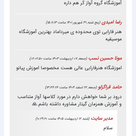
آموزشگاه گروه آواز کُر هم داره
رضا امیدی
(پنج شنبه, 31 شهریور 1401 ساعت 15:11:13)
هنر فارابی توی محدوده ی میرداماد بهترین آموزشگاه
موسیقیه
مونا حسین نسب
(جمعه, 07 اردیبهشت 1403 ساعت 02:02:50)
اموزشگاه هنرفارابی عالی هست مخصوصا اموزش پیانو
حامد قراگزلو
(جمعه, 22 اسفند 1404 ساعت 13:36:26)
درود بر شما خواهش دارم در مورد کلاسها آواز متناسب
و آموزش همزمان گیتار مشاوره داشته باشم.🙏
مدیر سایت
(شنبه, 12 اردیبهشت 1405 ساعت 10:29:20)
سلام