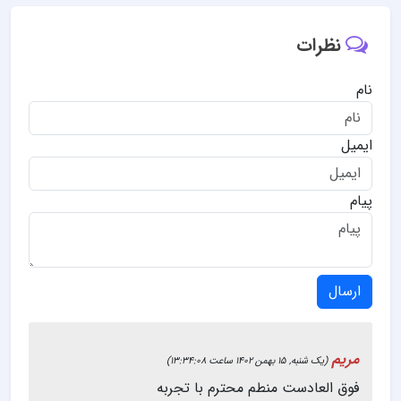
نظرات
نام
ایمیل
پیام
ارسال
مریم
(یک شنبه, 15 بهمن 1402 ساعت 13:34:08)
فوق العادست منطم محترم با تجربه