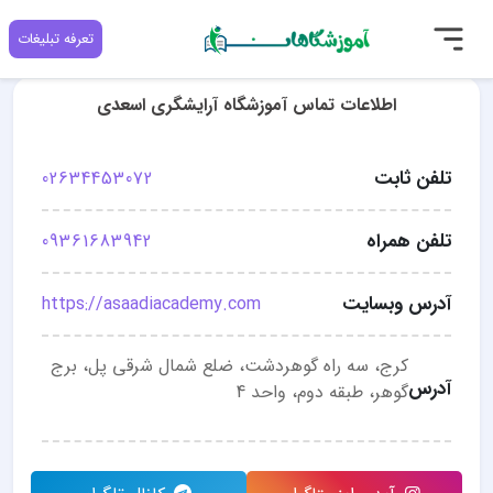
تعرفه تبلیغات
اطلاعات تماس آموزشگاه آرایشگری اسعدی
تلفن ثابت
02634453072
تلفن همراه
09361683942
آدرس وبسایت
https://asaadiacademy.com
کرج، سه راه گوهردشت، ضلع شمال شرقی پل، برج
آدرس
گوهر، طبقه دوم، واحد 4